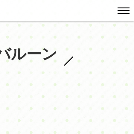
men
バルーン