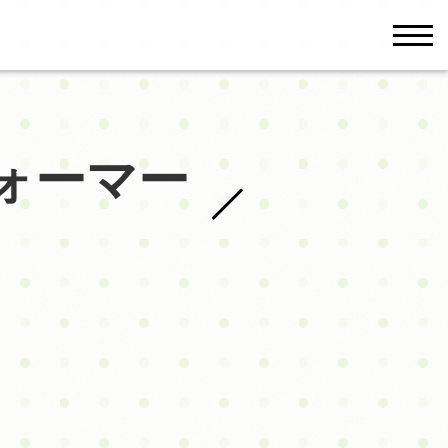
men
ォーマー