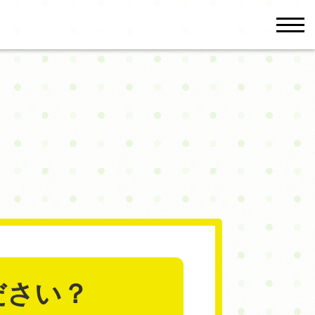
men
ださい？